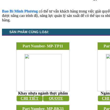
Bao Bì Minh Phương
có thể tư vấn khách hàng trong việc giải quy
được nâng cao trình độ, năng lực quản lý sản xuất để có thể tạo ra 
hàng.
SẢN PHẨM CÙNG LOẠI:
Part Number- MP-TP11
Par
Khay nhựa ngành thực phẩm
Ngàn
CHI TIẾT
QUOTE
CHI
Part Number- MP-BK33
Par