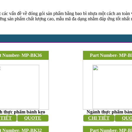
ết các vấn đề về đóng gói sản phẩm bằng bao bì nhựa một cách an toàn
những sản phẩm chất lượng cao, mẫu mã đa dạng nhằm đáp ứng tốt nhất 
t Number- MP-BK36
Part Number- MP-B
h thực phẩm bánh kẹo
Ngành thực phẩm bán
 TIẾT
QUOTE
CHI TIẾT
QU
t Number- MP-BK32
Part Number- MP-B