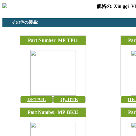
価格の: Xin gọi 
その他の製品:
Part Number- MP-TP11
Par
DETAIL
QUOTE
DE
Part Number- MP-BK33
Par