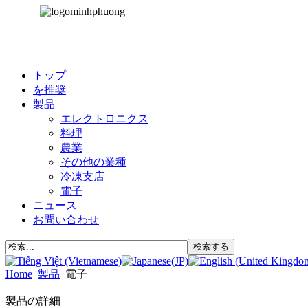
トップ
を推奨
製品
エレクトロニクス
料理
農業
その他の業種
冷凍支店
電子
ニュース
お問い合わせ
Home
製品
電子
製品の詳細