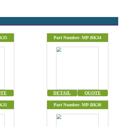
K35
Part Number- MP-BK34
OTE
DETAIL
QUOTE
K31
Part Number- MP-BK30