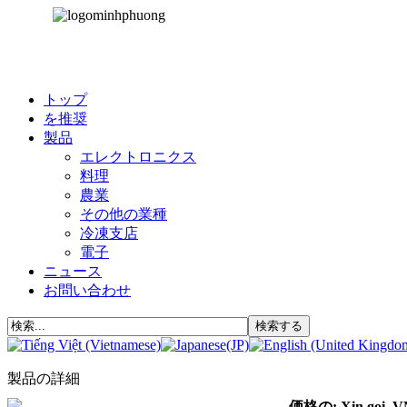
トップ
を推奨
製品
エレクトロニクス
料理
農業
その他の業種
冷凍支店
電子
ニュース
お問い合わせ
製品の詳細
価格の: Xin gọi 