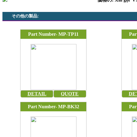
その他の製品:
Part Number- MP-TP11
Par
DETAIL
QUOTE
DE
Part Number- MP-BK32
Par