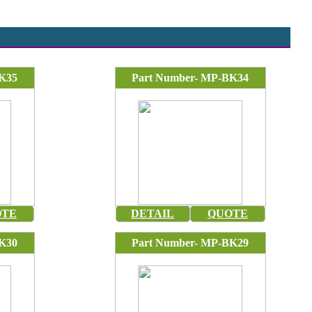
K35
Part Number- MP-BK34
OTE
DETAIL
QUOTE
K30
Part Number- MP-BK29